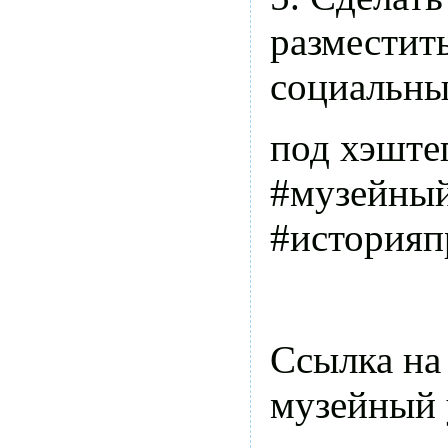
разместить
социальны
под хэште
#музейны
#история
Ссылка на
музейный 