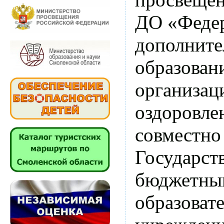
ДО «Феде
дополните
образован
организац
оздоровле
совместно
Государст
бюджетны
образоват