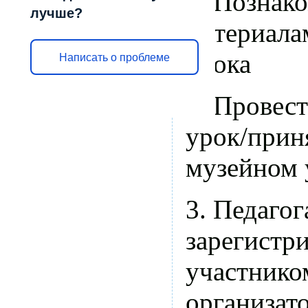
1. Познако
лучше?
материала
урока
Написать о проблеме
2. Провес
урок/прин
музейном 
3. Педаго
зарегистр
участнико
организат