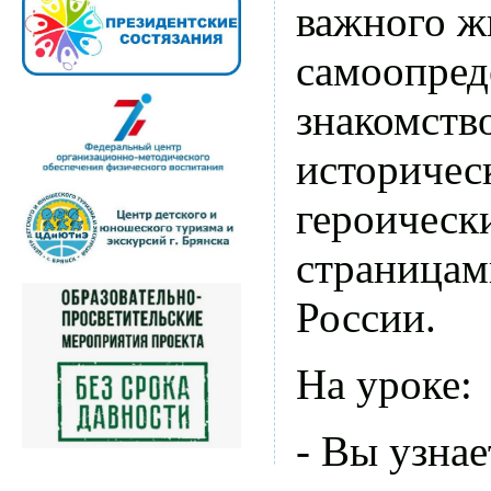
важного ж
самоопред
знакомство
историче
героическ
страницам
России.
На уроке:
- Вы узна