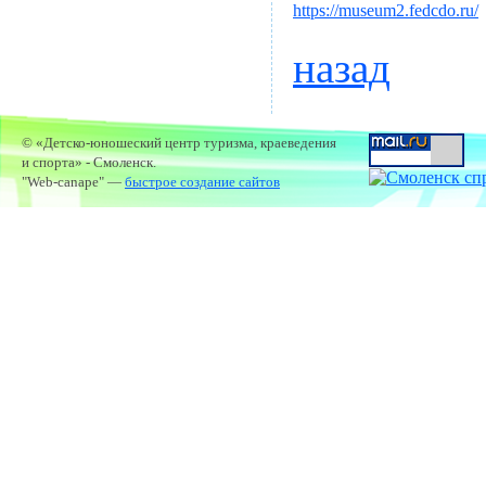
https://museum2.fedcdo.ru/
назад
© «Детско-юношеский центр туризма, краеведения
и спорта» - Смоленск.
"Web-canape" —
быстрое создание сайтов