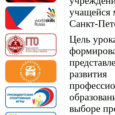
учрежден
учащейся
Санкт-Пет
Цель урок
формиров
представл
развития
профессио
образовани
выборе пр