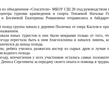
та из объединения «Спасатели» МБОУ СШ 28 под руководством 
 центра туризма краеведения и спорта Тюхаевой Натальи Г
 и Богачевой Екатерины Романовны отправились в байдаро
поход группа начала у деревни Пилички от озера Каспля и про
 названием.
довала юных туристов и они были мокрыми только от того, чт
огода перестала быть к ним благосклонна и начался ливень, 
акончился до конца похода.
ли, ребята учились разжигать костер из сырых дров и лучше п
я водного похода.
году, впечатления у всех участников остались самые положит
 Дениса Сергеевича за передачу своего опыта и помощь в трудн