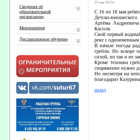
25 мая 2025г.
Сведения об
С 16 по 18 мая ребя
образовательной
организации
Детско-юношеского
Артёма Андреевича
Мероприятия
Каспля.
Свой первый водный 
Дистанционное обучение
реке с одноименным
В начале погода ра
гребли. Но вскоре п
силой, но так и не з
Кроме техники греб
снаряжение нужно дл
Но несмотря на непо
благодарит Казурина
назад