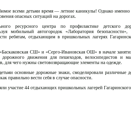
бимое всеми детьми время — летние каникулы! Однако именно 
овения опасных ситуаций на дорогах.
ьного ресурсного центра по профилактике детского дор
льзуя мобильный автогородок «Лаборатория безопасности»,
ости ребятам, отдыхающим в пришкольных лагерях Гагаринск
«Баскаковская СШ» и «Серго-Ивановская ОШ» в начале заняти
 дорожного движения для пешеходов, велосипедистов и ма
в, для чего нужны световозвращающие элементы на одежде.
детьми основные дорожные знаки, смоделировали различные 
как правильно вести себя в случае опасности.
яли участие 44 отдыхающих пришкольных лагерей Гагаринского