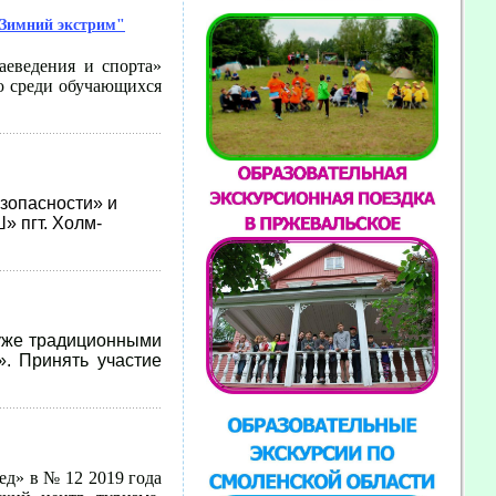
"Зимний экстрим"
еведения и спорта»
ю среди обучающихся
зопасности» и
 пгт. Холм-
 уже традиционными
. Принять участие
д» в № 12 2019 года