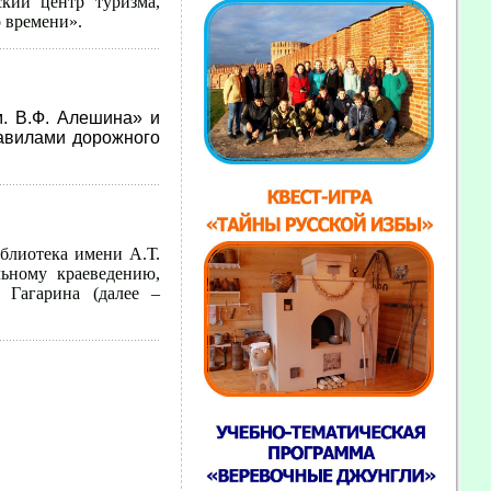
кий центр туризма,
о времени».
. В.Ф. Алешина» и
авилами дорожного
иблиотека имени А.Т.
ьному краеведению,
 Гагарина (далее –