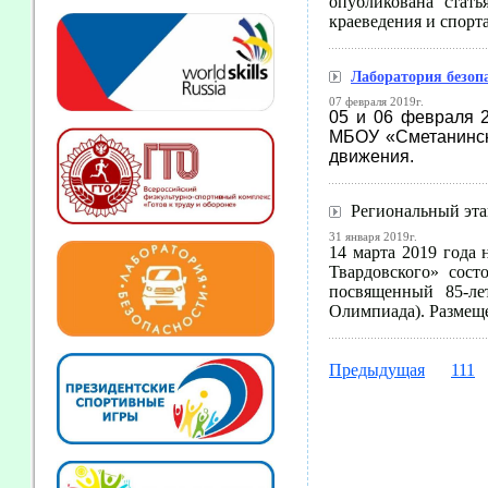
опубликована стат
краеведения и спорта
Лаборатория безоп
07 февраля 2019г.
05 и 06 февраля 
МБОУ «Сметанинск
движения.
Региональный эт
31 января 2019г.
14 марта 2019 года 
Твардовского» сос
посвященный 85-ле
Олимпиада). Размещ
Предыдущая
111