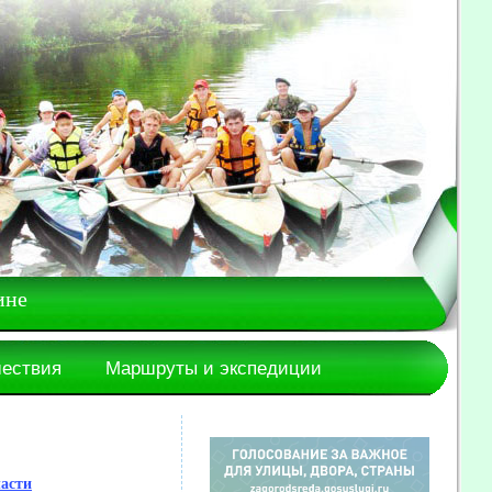
ине
шествия
Маршруты и экспедиции
ласти