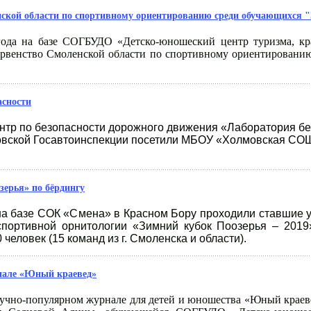
ской области по спортивному ориентированию среди обучающихся 
ода на базе СОГБУДО «Детско-юношеский центр туризма, кра
рвенство Смоленской области по спортивному ориентировани
асности
тр по безопасности дорожного движения «Лаборатория бе
вской Госавтоинспекции посетили МБОУ «Холмовская СОШ»
зерья» по бёрдингу
 на базе СОК «Смена» в Красном Бору проходили ставшие
спортивной орнитологии «Зимний кубок Поозерья – 2019»
 человек (15 команд из г. Смоленска и области).
нале «Юный краевед»
аучно-популярном журнале для детей и юношества «Юный краеве