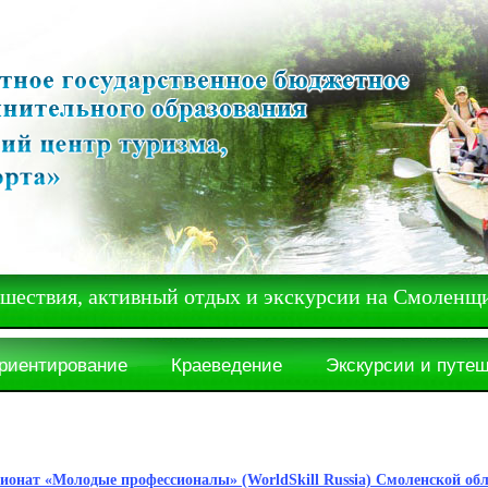
вия, активный отдых и экскурсии на Смоленщ
ориентирование
Краеведение
Экскурсии и путе
онат «Молодые профессионалы» (WorldSkill Russia) Смоленской об