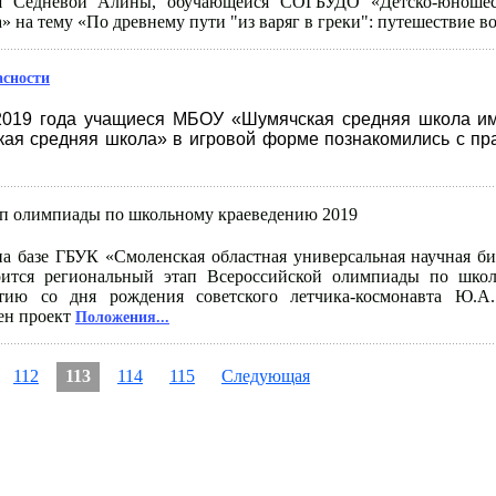
ья Седневой Алины, обучающейся СОГБУДО «Детско-юношес
» на тему «По древнему пути "из варяг в греки": путешествие в
асности
2019 года учащиеся МБОУ «Шумячская средняя школа им
ая средняя школа» в игровой форме познакомились с пр
ап олимпиады по школьному краеведению 2019
на базе ГБУК «Смоленская областная универсальная научная б
тоится региональный этап Всероссийской олимпиады по школ
тию со дня рождения советского летчика-космонавта Ю.А.
ен проект
Положения...
112
113
114
115
Следующая