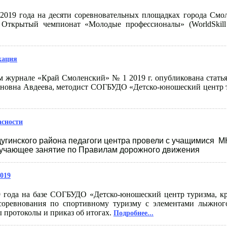
 2019 года
на десяти соревновательных площадках города Смо
Открытый чемпионат «Молодые профессионалы» (WorldSkill 
кация
м журнале «Край Смоленский» № 1 2019 г. опубликована статья
иновна Авдеева, методист СОГБУДО «Детско-юношеский центр т
асности
дугинского района педагоги центра провели с учащимися
М
учающее занятие по Правилам дорожного движения
019
 года на базе СОГБУДО «Детско-юношеский центр туризма, кр
соревнования по спортивному туризму с элементами лыжно
 протоколы и приказ об итогах.
Подробнее...